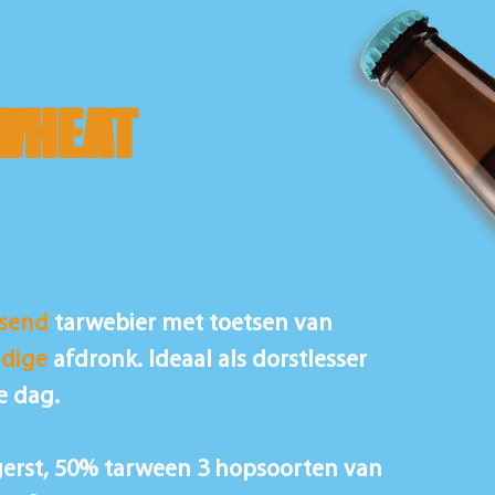
WHEAT
ssend
tarwebier met toetsen van
idige
afdronk. Ideaal als dorstlesser
e dag.
rst, 50% tarween 3 hopsoorten van