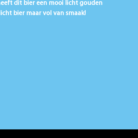
heeft dit bier een mooi licht gouden
licht bier maar vol van smaak!