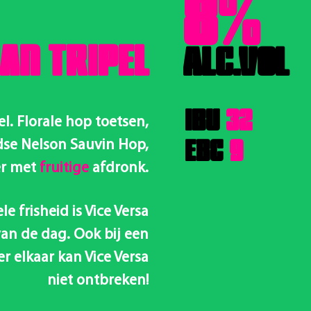
8%
AN TRIPEL
ALC.VOL
IBU
32
el. Florale hop toetsen,
EBC
9
se Nelson Sauvin Hop,
er met
fruitige
afdronk.
e frisheid is Vice Versa
van de dag. Ook bij een
 elkaar kan Vice Versa
niet ontbreken!