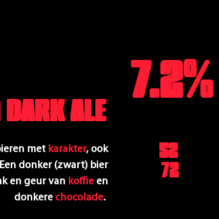
7.2%
 DARK ALE
ALC.VOL
IBU
52
bieren met
karakter
, ook
EBC
72
Een donker (zwart) bier
ak en geur van
koffie
en
donkere
chocolade
.