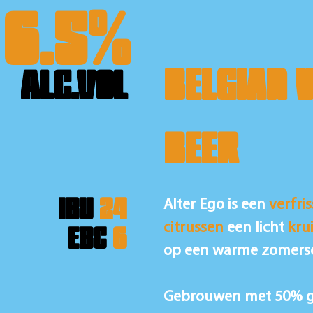
6.5%
BELGIAN 
ALC.VOL
BEER
IBU
24
Alter Ego is een
verfri
EBC
6
citrussen
een licht
kru
op een warme zomers
Gebrouwen met 50% ge