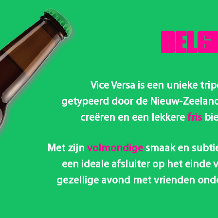
BELGI
Vice Versa is een unieke trip
getypeerd door de Nieuw-Zeeland
creëren en een lekkere
fris
bi
Met zijn
volmondige
smaak en subtiel
een ideale afsluiter op het einde 
gezellige avond met vrienden onder